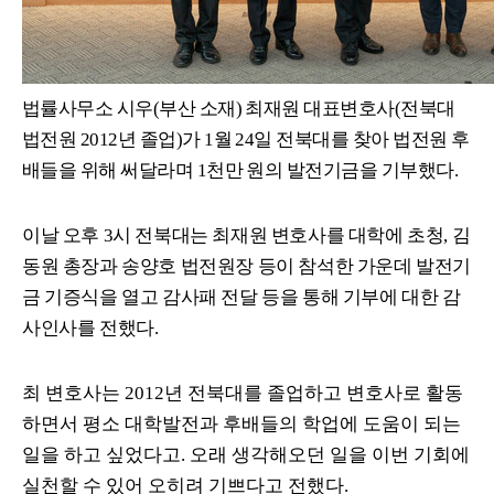
법률사무소 시우
(
부산 소재
)
최재원 대표변호사
(
전북대
법전원
2012
년 졸업
)
가
1
월
24
일 전북대를 찾아 법전원 후
배들을 위해 써달라며
1
천만 원의 발전기금을 기부했다
.
이날 오후
3
시 전북대는 최재원 변호사를 대학에 초청
,
김
동원 총장과 송양호 법전원장 등이 참석한 가운데 발전기
금 기증식을 열고 감사패 전달 등을 통해 기부에 대한 감
사인사를 전했다
.
최 변호사는
2012
년 전북대를 졸업하고 변호사로 활동
하면서 평소 대학발전과 후배들의 학업에 도움이 되는
일을 하고 싶었다고
.
오래 생각해오던 일을 이번 기회에
실천할 수 있어 오히려 기쁘다고 전했다
.