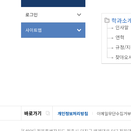
로그인
학과소
인사말
사이트맵
연혁
규정/지
찾아오
바로가기
개인정보처리방침
이메일무단수집거부
[54896]
전북특별자치도 전주시 덕진구 백제대로 567 전북