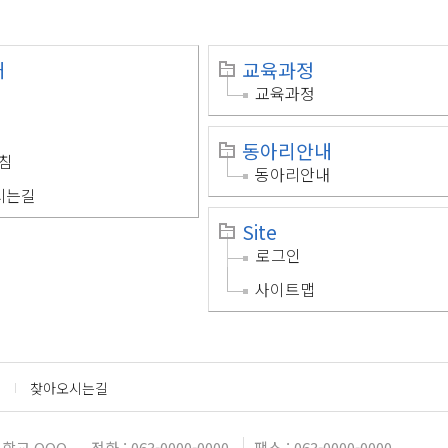
개
교육과정
교육과정
동아리안내
침
동아리안내
시는길
Site
로그인
사이트맵
찾아오시는길
대학교 OOO
전화 : 063-0000-0000
팩스 : 063-0000-0000