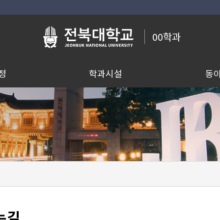
00학과
정
학과시설
동
는길