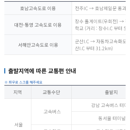
호남고속도로 이용
전주IC → 호남제일문 통과 →
장수 톨게이트(우회전) → 장
대전-통영 고속도로 이용
학교 (거리 : 장수I.C 부터 50
군산I.C → 자동차고속화도로
서해안고속도로 이용
산I.C 부터 31.2km)
출발지역에 따른 교통편 안내
지역
교통수단
출발지
강남 고속버스 터미
고속버스
동서울 터미널
서울