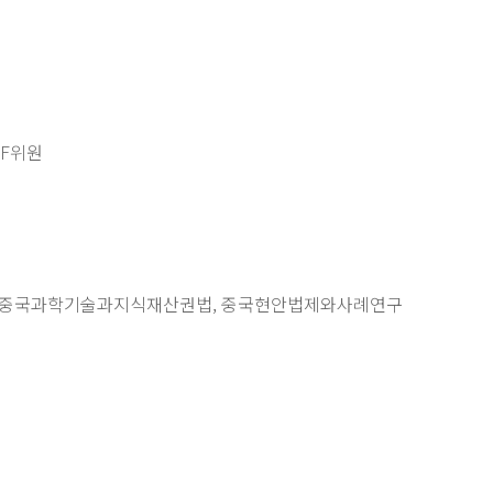
TF위원
 중국과학기술과지식재산권법, 중국현안법제와사례연구