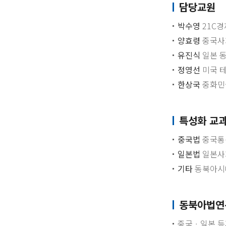
담당교원
박수영
21C
양효령
중국사
유진식
일본 
정영선
미국 테
한상국
중화민
특성화 교
중국법
중국통
일본법
일본사
기타
동북아시
동북아법연
중국ㆍ일본 등