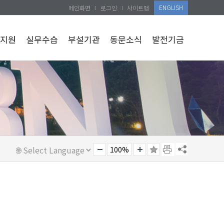
ENGLISH
메인화면
로그인
사이트맵
지원
실무수습
부설기관
동문소식
발전기금
100%