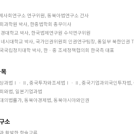
경제사회연구소 연구위원, 동북아법연구소 간사
회과학원 박사, 한중법학회 총무이사
동경대학교 박사, 한국법제연구원 수석연구위원
네시대학교 박사, 국가인권위원회 인권연구팀장, 통일부 북한인권 
국국립정치대학 박사, 한ㆍ중 조세정책협의회 한국측 대표
과목
상과법ⅠㆍⅡ, 중국투자와조세법ⅠㆍⅡ, 중국기업과외국인투자법,
회와법, 일본기업과법
대의법률가, 동북아경제법, 동북아시아와인권
구소
과 활발한 학술교류